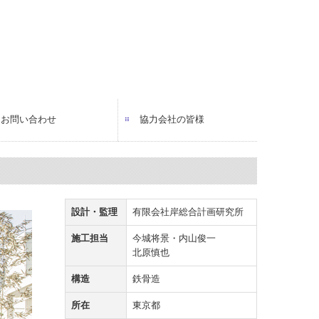
お問い合わせ
協力会社の皆様
設計・監理
有限会社岸総合計画研究所
施工担当
今城将景・内山俊一
北原慎也
構造
鉄骨造
所在
東京都