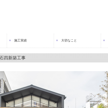
施工実績
大切なこと
社
用途一覧
個人住宅
共同住宅
店舗・事務所
工場・倉庫
医療・福祉
公共・教育
神社・仏閣
改修
その他
メッセージ
建築の式典
石四新築工事