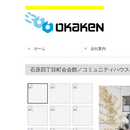
ホーム
会社案内
企業理念
会社概要・沿革
歴史
アクセス
グループ会社・協力会
個人情報保護方針
石原四丁目町会会館／コミュニティハウス