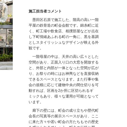
施工担当者コメント
墨田区石原で施工した、階高の高い一階
平屋の鉄骨造の町会会館です。錦糸町に近
く、町工場や飲食店、相撲部屋などが点在
し下町情緒あふれる町の一角に、黒を基調
としスタイリッシュなデザインが映える外
観です。
一階母屋の中は、天井の高い広々とした
空間があり、正面入り口の大窓を開放する
と、外部と内部が一体となった空間が広が
り、お祭りの時にはお神輿などを直接収納
できるスペースとなります。また行事や集
会の規模に応じて建物中央の間仕切りを可
動すれば、区画を2か所に区切られるギ
ミックもあり、様々な運用が可能となって
います。
廊下の壁には、町会の成り立ちや歴代町
会長の写真等の展示スペースがあり、ここ
に来た方々や若い町会の方たちもその歴史