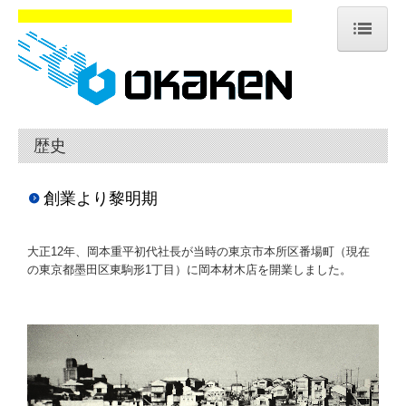
ホーム
会社案内
歴史
企業理念
会社概要・沿革
創業より黎明期
歴史
大正12年、岡本重平初代社長が当時の東京市本所区番場町（現在
の東京都墨田区東駒形1丁目）に岡本材木店を開業しました。
アクセス
グループ会社・協力会社
個人情報保護方針
施工実績