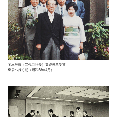
岡本辰義（二代目社長）黄綬褒章受賞
皇居へ行く朝（昭和58年4月）