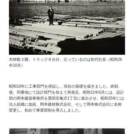
用途一覧
個人住宅
共同住宅
店舗・事務所
木材船２艘、トラック８台分、立っているのは初代社長（昭和26
工場・倉庫
年10月）
医療・福祉
昭和10年に工事部門を併設し、現在の基礎を築きました。終戦
公共・教育
後、同番地にて設計部門を加えて再発足。昭和21年6月には、設計
部の岡本建築事務所を墨田区亀沢1丁目に進出させ、昭和25年には
神社・仏閣
法人組織に改組、岡本建材株式会社、そして岡本株式会社に名称
変更し、初めて事業部制を導入しました。
改修
その他