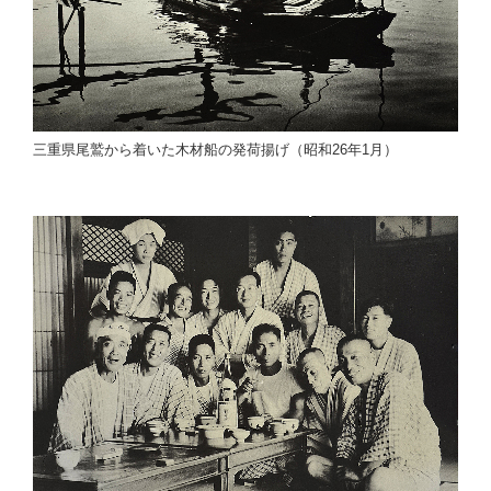
三重県尾鷲から着いた木材船の発荷揚げ（昭和26年1月）