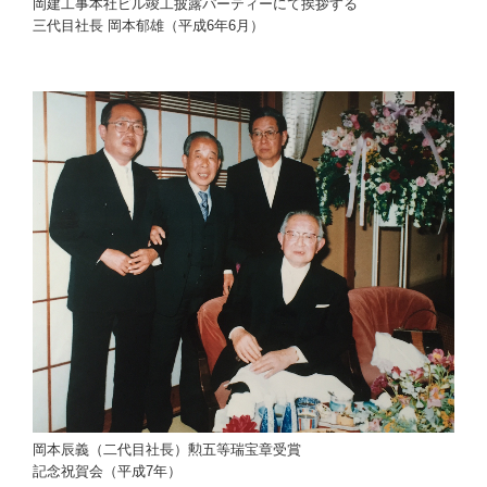
岡建工事本社ビル竣工披露パーティーにて挨拶する
三代目社長 岡本郁雄（平成6年6月）
岡本辰義（二代目社長）勲五等瑞宝章受賞
記念祝賀会（平成7年）