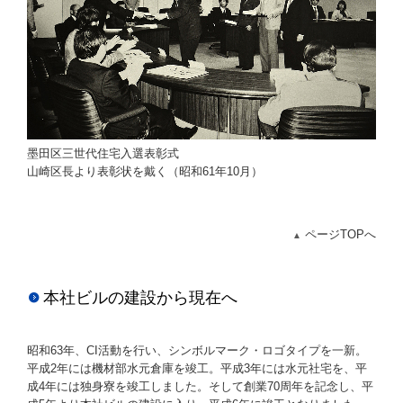
墨田区三世代住宅入選表彰式
山崎区長より表彰状を戴く（昭和61年10月）
ページTOPへ
▲
本社ビルの建設から現在へ
昭和63年、CI活動を行い、シンボルマーク・ロゴタイプを一新。
平成2年には機材部水元倉庫を竣工。平成3年には水元社宅を、平
成4年には独身寮を竣工しました。そして創業70周年を記念し、平