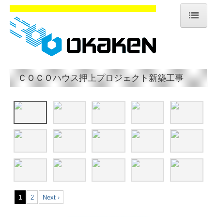
ホーム
会社案内
ＣＯＣＯハウス押上プロジェクト新築工事
企業理念
会社概要・沿革
歴史
アクセス
グループ会社・協力会社
個人情報保護方針
1
2
Next ›
施工実績