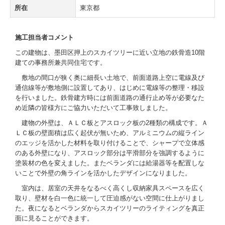
所在
東京都
大切なこと
メッセージ
施工担当者コメント
この建物は、墨田区押上のスカイツリーに近い立地の鉄骨造10階
建築の式典
建ての事務所兼共同住宅です。
お問い合わせ
敷地の間口が狭く奥に細長い土地で、前面道路上空に電線及び
通信線等が敷地側に設置してあり、はじめに電線等の整理・移設
を行いました。鉄骨建方時には前面道路の通行止め等が必要なた
協力会社の皆様
め近隣の皆様方にご協力いただいて工事致しました。
建物の外壁は、ＡＬＣ板とアスロック板の2種類の構成です。Ａ
ＬＣ板の壁面積は広く起伏が無いため、アルミニウムの縦ライン
のエッジを活かした材料を取り付けることで、シャープで立体感
のある外壁になり、アスロック部分は平滑部分を強調するように
塗装材の色を変えました。またベランダには給湯器等を配置しな
いことで外壁の角ラインを活かしたデザインになりました。
室内は、居室の天井をなるべく高くし収納家具スペースを広く
取り、壁材を白一色に統一して圧迫感がない空間に仕上がりまし
た。夜になるとベランダからスカイツリーのライティングを真正
面に見ることができます。