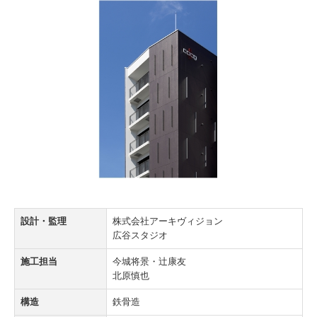
用途一覧
個人住宅
共同住宅
店舗・事務所
工場・倉庫
医療・福祉
公共・教育
設計・監理
株式会社アーキヴィジョン
広谷スタジオ
神社・仏閣
施工担当
今城将景・辻康友
改修
北原慎也
その他
構造
鉄骨造